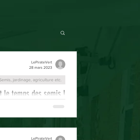
LePirateVert
28 mars 2023
Semis, jardinage, agriculture etc.
t le temps des semis !
is 2013 je pars des semis de
ivant les normes d'agriculture
biologique, sans...
LePirateVert