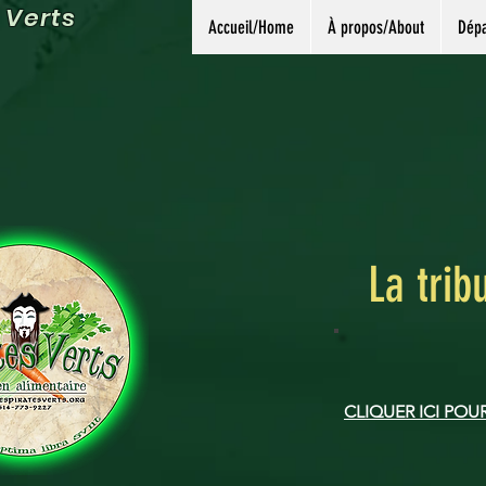
 Verts
Accueil/Home
À propos/About
Dépa
La trib
CLIQUER ICI POU