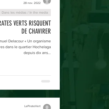
28 nov. 2022
Dans les médias / In the media
IRATES VERTS RISQUENT
DE CHAVIRER
uel Delacour « Un organisme
res dans le quartier Hochelaga
depuis dix ans...
LePirateVert