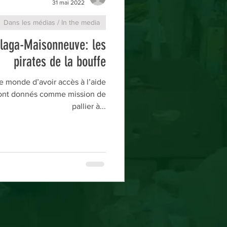
31 mai 2022
Dans les médias / In the media
elaga-Maisonneuve: les
pirates de la bouffe
le monde d’avoir accès à l’aide
e sont donnés comme mission de
pallier à...