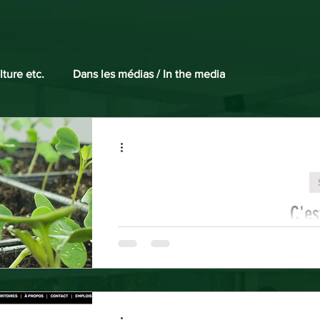
lture etc.
Dans les médias / In the media
C'es
Comme à chaque printemps depu
légumes et de fines herbes su