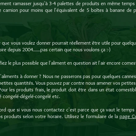
ent ramasser jusqu'à 3-4 palettes de produits en même temps sel
 camion pour moins que l'équivalent de 5 boîtes à banane de p
e que vous voulez donner pourrait réellement être utile pour quelqu
ire depuis 2004......pas certain que nous voulons ça :-)
ez le plus possible que l'aliment en question ait l'air encore comesti
 d'aliments à donner ? Nous ne passerons pas pour quelques cannes
etites quantités. Vous pouvez par contre nous amener vos petites
ur les produits frais, le produit doit être dans un état comestib
té congelé-dégelé-congelé etc.
d que si vous nous contactez c'est parce que ça vaut le temps et
 produits selon votre horaire. Utilisez le formulaire de la
page C