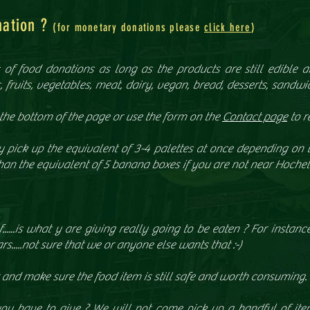
nation ?
(for monetary donations please
click here
)
of food donations as long as the products are still edible an
 fruits, vegetables, meat, dairy, vegan, bread, desserts, sandwi
the bottom of the page or use the form on the
Contact page
to re
 pick up the equivalent of 3-4 palettes at once depending on 
than the equivalent of 5 banana boxes if you are not near Hoche
......is what y are giving really going to be eaten ? For instanc
s.....not sure that we or anyone else wants that :-)
t and make sure the food item is still safe and worth consuming.
you have to give ? We will not come pick up a handful of item