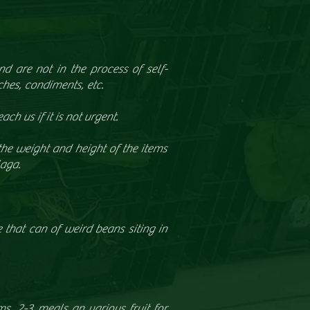
d are not in the process of self-
ches, condiments, etc.
ach us if it is not urgent.
the weight and height of the items
laga.
e that can of weird beans siting in
s, 2-3 meals an various fruit for